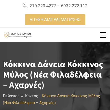
Skip
210 220 4277 – 6932 272 112
to
content
ΑΙΤΗΣΗ ΔΙΑΠΡΑΓΜΑΤΕΥΣΗΣ
Κόκκινα Δάνεια Κόκκινος
Μύλος (Νέα Φιλαδέλφεια
– Αχαρνές)
Γεώργιος Φ. Κοντός
-
Κόκκινα Δάνεια Κόκκινος Μύλος
(Νέα Φιλαδέλφεια – Αχαρνές)