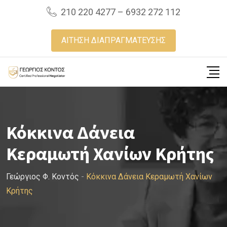
Skip
210 220 4277 – 6932 272 112
to
content
ΑΙΤΗΣΗ ΔΙΑΠΡΑΓΜΑΤΕΥΣΗΣ
Κόκκινα Δάνεια
Κεραμωτή Χανίων Κρήτης
Γεώργιος Φ. Κοντός
-
Κόκκινα Δάνεια Κεραμωτή Χανίων
Κρήτης