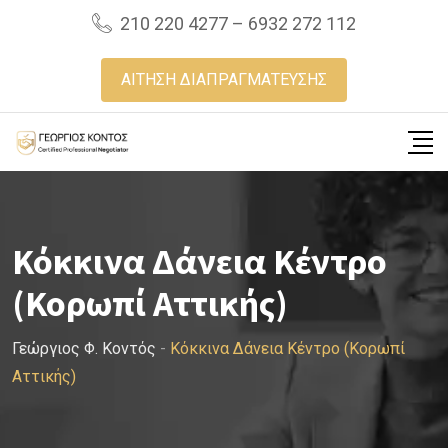
Skip
210 220 4277 – 6932 272 112
to
content
ΑΙΤΗΣΗ ΔΙΑΠΡΑΓΜΑΤΕΥΣΗΣ
Κόκκινα Δάνεια Κέντρο
(Κορωπί Αττικής)
Γεώργιος Φ. Κοντός
-
Κόκκινα Δάνεια Κέντρο (Κορωπί
Αττικής)