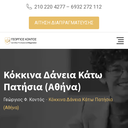
Skip
210 220 4277 – 6932 272 112
to
content
ΑΙΤΗΣΗ ΔΙΑΠΡΑΓΜΑΤΕΥΣΗΣ
Κόκκινα Δάνεια Κάτω
Πατήσια (Αθήνα)
Γεώργιος Φ. Κοντός
-
Κόκκινα Δάνεια Κάτω Πατήσια
(Αθήνα)