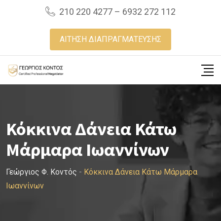
Skip
210 220 4277 – 6932 272 112
to
content
ΑΙΤΗΣΗ ΔΙΑΠΡΑΓΜΑΤΕΥΣΗΣ
Κόκκινα Δάνεια Κάτω
Μάρμαρα Ιωαννίνων
Γεώργιος Φ. Κοντός
-
Κόκκινα Δάνεια Κάτω Μάρμαρα
Ιωαννίνων