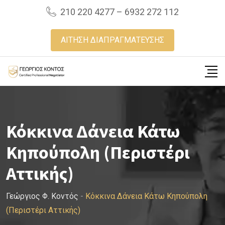
Skip
210 220 4277 – 6932 272 112
to
content
ΑΙΤΗΣΗ ΔΙΑΠΡΑΓΜΑΤΕΥΣΗΣ
Κόκκινα Δάνεια Κάτω
Κηπούπολη (Περιστέρι
Αττικής)
Γεώργιος Φ. Κοντός
-
Κόκκινα Δάνεια Κάτω Κηπούπολη
(Περιστέρι Αττικής)