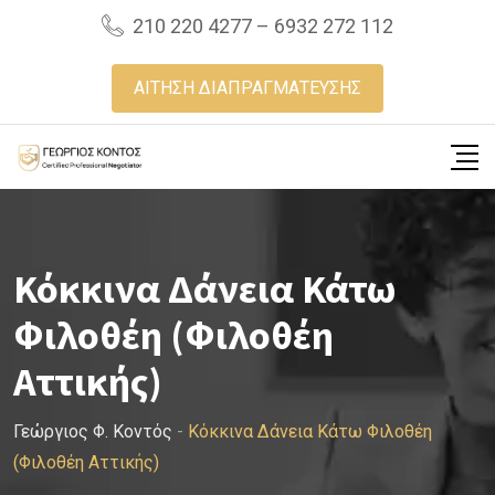
Skip
210 220 4277 – 6932 272 112
to
content
ΑΙΤΗΣΗ ΔΙΑΠΡΑΓΜΑΤΕΥΣΗΣ
Κόκκινα Δάνεια Κάτω
Φιλοθέη (Φιλοθέη
Αττικής)
Γεώργιος Φ. Κοντός
-
Κόκκινα Δάνεια Κάτω Φιλοθέη
(Φιλοθέη Αττικής)