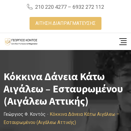
Skip
210 220 4277 – 6932 272 112
to
content
ΑΙΤΗΣΗ ΔΙΑΠΡΑΓΜΑΤΕΥΣΗΣ
Κόκκινα Δάνεια Κάτω
Αιγάλεω – Εσταυρωμένου
(Αιγάλεω Αττικής)
Γεώργιος Φ. Κοντός
-
Κόκκινα Δάνεια Κάτω Αιγάλεω –
Εσταυρωμένου (Αιγάλεω Αττικής)