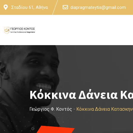
Skip
Σταδίου 61, Αθήνα
diapragmateytis@gmail.com
to
content
Κόκκινα Δάνεια Κ
Γεώργιος Φ. Κοντός
-
Κόκκινα Δάνεια Κατασκην