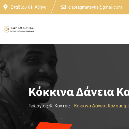
Skip
Σταδίου 61, Αθήνα
diapragmateytis@gmail.com
to
content
Κόκκινα Δάνεια Κ
Γεώργιος Φ. Κοντός
-
Κόκκινα Δάνεια Καλομοίρ