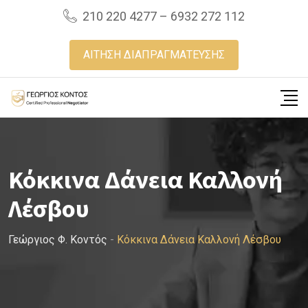
Skip
210 220 4277 – 6932 272 112
to
content
ΑΙΤΗΣΗ ΔΙΑΠΡΑΓΜΑΤΕΥΣΗΣ
Κόκκινα Δάνεια Καλλονή
Λέσβου
Γεώργιος Φ. Κοντός
-
Κόκκινα Δάνεια Καλλονή Λέσβου