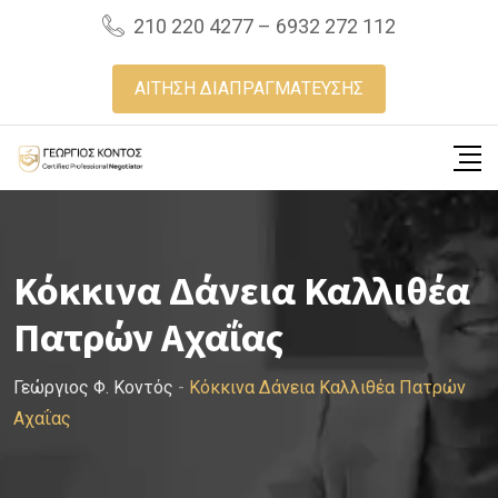
Skip
210 220 4277 – 6932 272 112
to
content
ΑΙΤΗΣΗ ΔΙΑΠΡΑΓΜΑΤΕΥΣΗΣ
Κόκκινα Δάνεια Καλλιθέα
Πατρών Αχαΐας
Γεώργιος Φ. Κοντός
-
Κόκκινα Δάνεια Καλλιθέα Πατρών
Αχαΐας