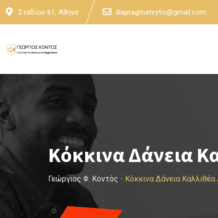
Skip
Σταδίου 61, Αθήνα
diapragmateytis@gmail.com
to
content
Κόκκινα Δάνεια Κ
Γεώργιος Φ. Κοντός
-
Κόκκινα Δάνεια Καλλιθέα