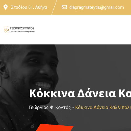
Skip
Σταδίου 61, Αθήνα
diapragmateytis@gmail.com
to
content
Κόκκινα Δάνεια Κ
Γεώργιος Φ. Κοντός
-
Κόκκινα Δάνεια Καλλίπολ