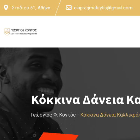
Skip
Σταδίου 61, Αθήνα
diapragmateytis@gmail.com
to
content
Κόκκινα Δάνεια Κ
Γεώργιος Φ. Κοντός
-
Κόκκινα Δάνεια Καλλικρά