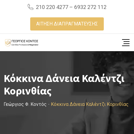
Skip
210 220 4277 – 6932 272 112
to
content
ΑΙΤΗΣΗ ΔΙΑΠΡΑΓΜΑΤΕΥΣΗΣ
Κόκκινα Δάνεια Καλέντζι
Κορινθίας
Γεώργιος Φ. Κοντός
-
Κόκκινα Δάνεια Καλέντζι Κορινθίας