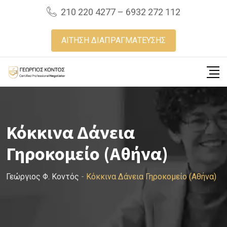
Skip
210 220 4277 – 6932 272 112
to
content
ΑΙΤΗΣΗ ΔΙΑΠΡΑΓΜΑΤΕΥΣΗΣ
Κόκκινα Δάνεια
Γηροκομείο (Αθήνα)
Γεώργιος Φ. Κοντός
-
Κόκκινα Δάνεια Γηροκομείο (Αθήνα)