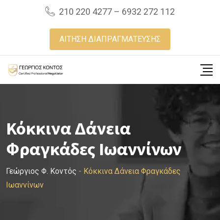
Skip
210 220 4277 – 6932 272 112
to
content
ΑΙΤΗΣΗ ΔΙΑΠΡΑΓΜΑΤΕΥΣΗΣ
Κόκκινα Δάνεια
Φραγκάδες Ιωαννίνων
Γεώργιος Φ. Κοντός
-
Κόκκινα Δάνεια Φραγκάδες
Ιωαννίνων