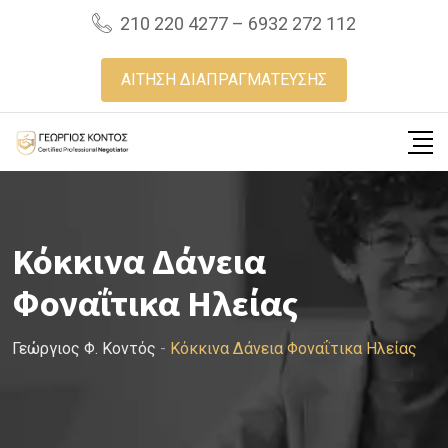
Skip
210 220 4277 – 6932 272 112
to
content
ΑΙΤΗΣΗ ΔΙΑΠΡΑΓΜΑΤΕΥΣΗΣ
Κόκκινα Δάνεια
Φοναΐτικα Ηλείας
Γεώργιος Φ. Κοντός
-
Κόκκινα Δάνεια Φοναΐτικα Ηλείας