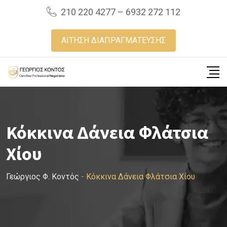
Skip
210 220 4277 – 6932 272 112
to
content
ΑΙΤΗΣΗ ΔΙΑΠΡΑΓΜΑΤΕΥΣΗΣ
Κόκκινα Δάνεια Φλάτσια
Χίου
Γεώργιος Φ. Κοντός
-
Κόκκινα Δάνεια Φλάτσια Χίου