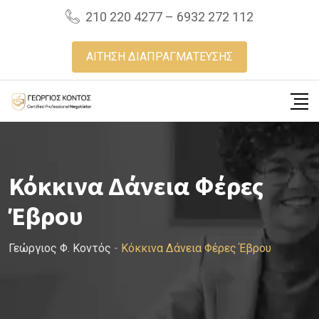
Skip
210 220 4277 – 6932 272 112
to
content
ΑΙΤΗΣΗ ΔΙΑΠΡΑΓΜΑΤΕΥΣΗΣ
Κόκκινα Δάνεια Φέρες
Έβρου
Γεώργιος Φ. Κοντός
-
Κόκκινα Δάνεια Φέρες Έβρου