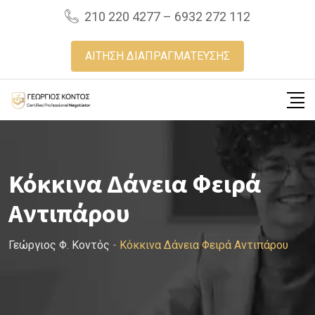
Skip
210 220 4277 – 6932 272 112
to
content
ΑΙΤΗΣΗ ΔΙΑΠΡΑΓΜΑΤΕΥΣΗΣ
Κόκκινα Δάνεια Φειρά
Αντιπάρου
Γεώργιος Φ. Κοντός
-
Κόκκινα Δάνεια Φειρά Αντιπάρου