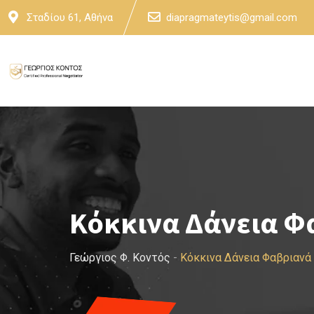
Skip
Σταδίου 61, Αθήνα
diapragmateytis@gmail.com
to
content
Κόκκινα Δάνεια Φ
Γεώργιος Φ. Κοντός
-
Κόκκινα Δάνεια Φαβριανά