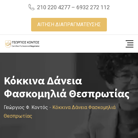
Skip
210 220 4277 – 6932 272 112
to
content
ΑΙΤΗΣΗ ΔΙΑΠΡΑΓΜΑΤΕΥΣΗΣ
Κόκκινα Δάνεια
Φασκομηλιά Θεσπρωτίας
Γεώργιος Φ. Κοντός
-
Κόκκινα Δάνεια Φασκομηλιά
Θεσπρωτίας