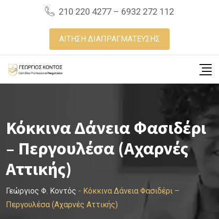
Skip
210 220 4277 – 6932 272 112
to
content
ΑΙΤΗΣΗ ΔΙΑΠΡΑΓΜΑΤΕΥΣΗΣ
Κόκκινα Δάνεια Φασιδέρι
– Περγουλέσα (Αχαρνές
Αττικής)
Γεώργιος Φ. Κοντός
-
Κόκκινα Δάνεια Φασιδέρι –
Περγουλέσα (Αχαρνές Αττικής)