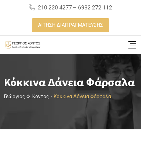
Skip
210 220 4277 – 6932 272 112
to
content
ΑΙΤΗΣΗ ΔΙΑΠΡΑΓΜΑΤΕΥΣΗΣ
Κόκκινα Δάνεια Φάρσαλα
Γεώργιος Φ. Κοντός
-
Κόκκινα Δάνεια Φάρσαλα