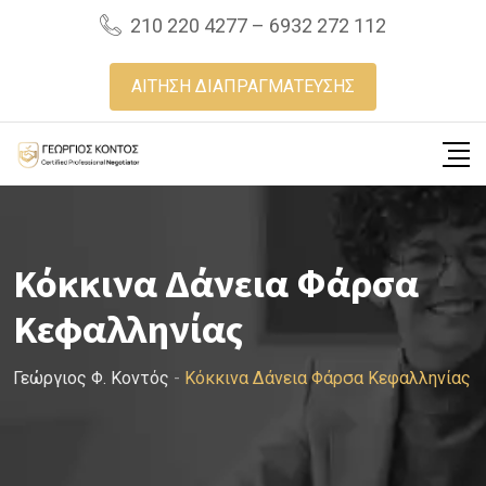
Skip
210 220 4277 – 6932 272 112
to
content
ΑΙΤΗΣΗ ΔΙΑΠΡΑΓΜΑΤΕΥΣΗΣ
Κόκκινα Δάνεια Φάρσα
Κεφαλληνίας
Γεώργιος Φ. Κοντός
-
Κόκκινα Δάνεια Φάρσα Κεφαλληνίας