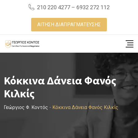
Skip
210 220 4277 – 6932 272 112
to
content
ΑΙΤΗΣΗ ΔΙΑΠΡΑΓΜΑΤΕΥΣΗΣ
Κόκκινα Δάνεια Φανός
Κιλκίς
Γεώργιος Φ. Κοντός
-
Κόκκινα Δάνεια Φανός Κιλκίς