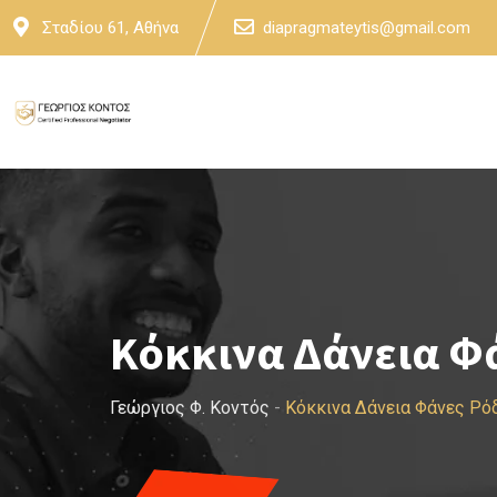
Skip
Σταδίου 61, Αθήνα
diapragmateytis@gmail.com
to
content
Κόκκινα Δάνεια Φ
Γεώργιος Φ. Κοντός
-
Κόκκινα Δάνεια Φάνες Ρό