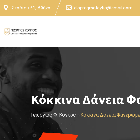
Skip
Σταδίου 61, Αθήνα
diapragmateytis@gmail.com
to
content
Κόκκινα Δάνεια 
Γεώργιος Φ. Κοντός
-
Κόκκινα Δάνεια Φανερωμ