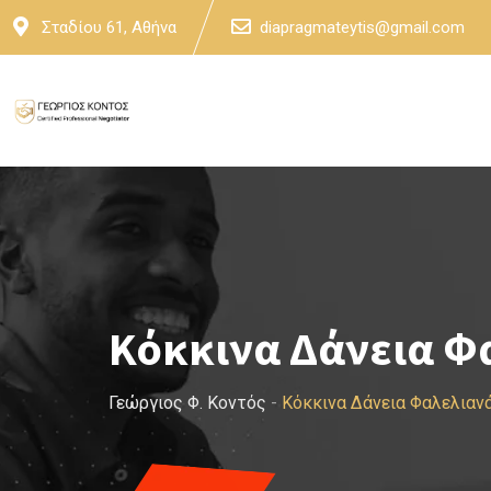
Skip
Σταδίου 61, Αθήνα
diapragmateytis@gmail.com
to
content
Κόκκινα Δάνεια Φ
Γεώργιος Φ. Κοντός
-
Κόκκινα Δάνεια Φαλελιαν