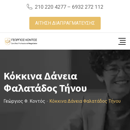
Skip
210 220 4277 – 6932 272 112
to
content
ΑΙΤΗΣΗ ΔΙΑΠΡΑΓΜΑΤΕΥΣΗΣ
Κόκκινα Δάνεια
Φαλατάδος Τήνου
Γεώργιος Φ. Κοντός
-
Κόκκινα Δάνεια Φαλατάδος Τήνου