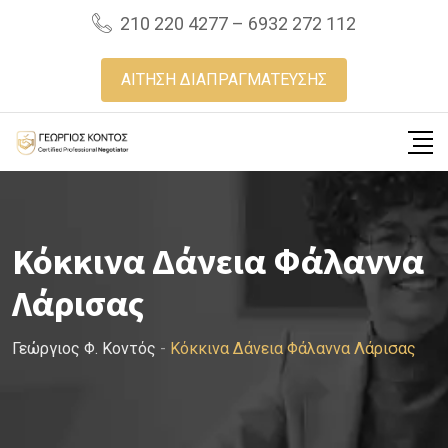
Skip
210 220 4277 – 6932 272 112
to
content
ΑΙΤΗΣΗ ΔΙΑΠΡΑΓΜΑΤΕΥΣΗΣ
Κόκκινα Δάνεια Φάλαννα
Λάρισας
Γεώργιος Φ. Κοντός
-
Κόκκινα Δάνεια Φάλαννα Λάρισας