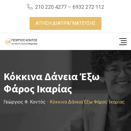
Skip
210 220 4277 – 6932 272 112
to
content
ΑΙΤΗΣΗ ΔΙΑΠΡΑΓΜΑΤΕΥΣΗΣ
Κόκκινα Δάνεια Έξω
Φάρος Ικαρίας
Γεώργιος Φ. Κοντός
-
Κόκκινα Δάνεια Έξω Φάρος Ικαρίας