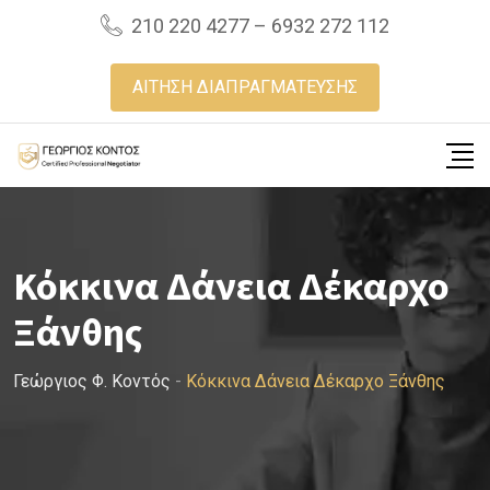
Skip
210 220 4277 – 6932 272 112
to
content
ΑΙΤΗΣΗ ΔΙΑΠΡΑΓΜΑΤΕΥΣΗΣ
Κόκκινα Δάνεια Δέκαρχο
Ξάνθης
Γεώργιος Φ. Κοντός
-
Κόκκινα Δάνεια Δέκαρχο Ξάνθης