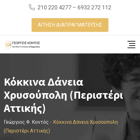
Skip
210 220 4277 – 6932 272 112
to
content
ΑΙΤΗΣΗ ΔΙΑΠΡΑΓΜΑΤΕΥΣΗΣ
Κόκκινα Δάνεια
Χρυσούπολη (Περιστέρι
Αττικής)
Γεώργιος Φ. Κοντός
-
Κόκκινα Δάνεια Χρυσούπολη
(Περιστέρι Αττικής)