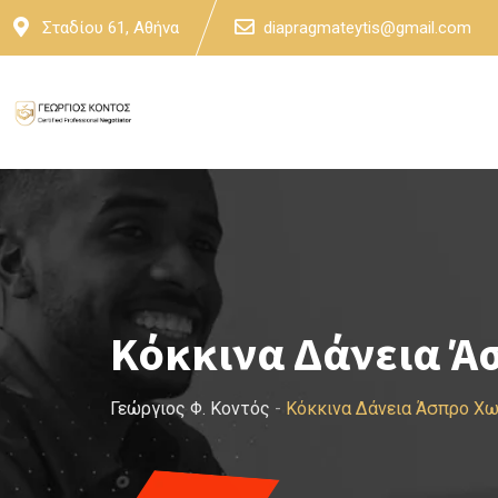
Skip
Σταδίου 61, Αθήνα
diapragmateytis@gmail.com
to
content
Κόκκινα Δάνεια Ά
Γεώργιος Φ. Κοντός
-
Κόκκινα Δάνεια Άσπρο Χ