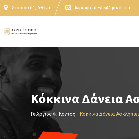
Skip
Σταδίου 61, Αθήνα
diapragmateytis@gmail.com
to
content
Κόκκινα Δάνεια Α
Γεώργιος Φ. Κοντός
-
Κόκκινα Δάνεια Ασκληπιε