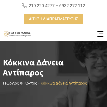
Skip
210 220 4277 – 6932 272 112
to
content
ΑΙΤΗΣΗ ΔΙΑΠΡΑΓΜΑΤΕΥΣΗΣ
Κόκκινα Δάνεια
Αντίπαρος
Γεώργιος Φ. Κοντός
-
Κόκκινα Δάνεια Αντίπαρος