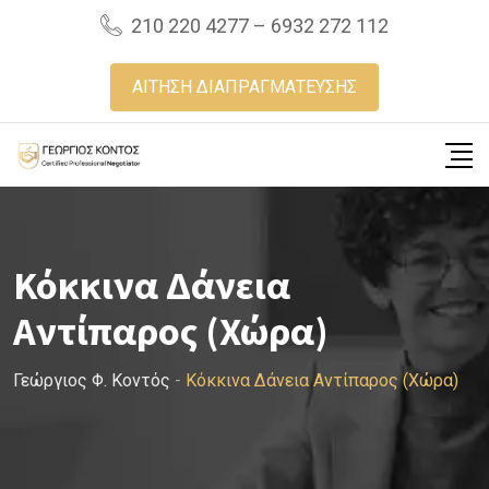
Skip
210 220 4277 – 6932 272 112
to
content
ΑΙΤΗΣΗ ΔΙΑΠΡΑΓΜΑΤΕΥΣΗΣ
Κόκκινα Δάνεια
Αντίπαρος (Χώρα)
Γεώργιος Φ. Κοντός
-
Κόκκινα Δάνεια Αντίπαρος (Χώρα)