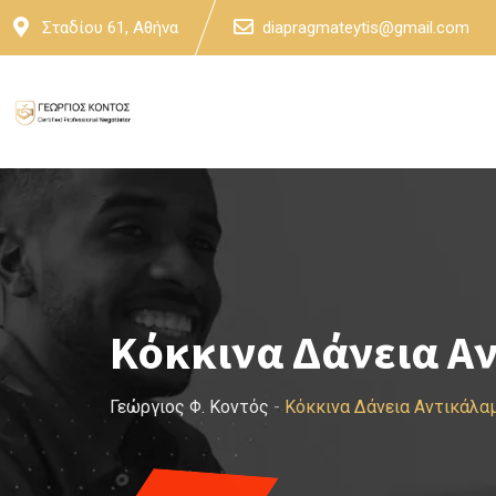
Skip
Σταδίου 61, Αθήνα
diapragmateytis@gmail.com
to
content
Κόκκινα Δάνεια Α
Γεώργιος Φ. Κοντός
-
Κόκκινα Δάνεια Αντικάλα