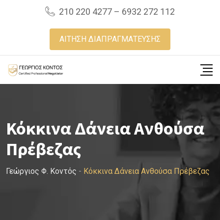
Skip
210 220 4277 – 6932 272 112
to
content
ΑΙΤΗΣΗ ΔΙΑΠΡΑΓΜΑΤΕΥΣΗΣ
Κόκκινα Δάνεια Ανθούσα
Πρέβεζας
Γεώργιος Φ. Κοντός
-
Κόκκινα Δάνεια Ανθούσα Πρέβεζας