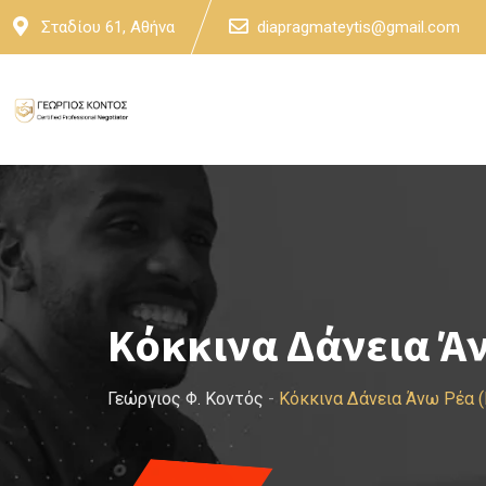
Skip
Σταδίου 61, Αθήνα
diapragmateytis@gmail.com
to
content
Κόκκινα Δάνεια Άν
Γεώργιος Φ. Κοντός
-
Κόκκινα Δάνεια Άνω Ρέα 