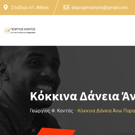
Skip
Σταδίου 61, Αθήνα
diapragmateytis@gmail.com
to
content
Κόκκινα Δάνεια Ά
Γεώργιος Φ. Κοντός
-
Κόκκινα Δάνεια Άνω Παρ