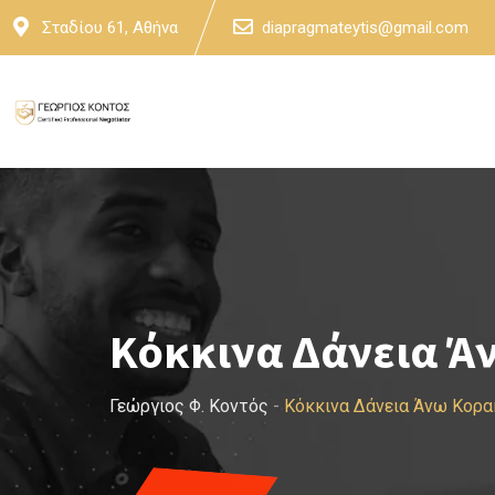
Skip
Σταδίου 61, Αθήνα
diapragmateytis@gmail.com
to
content
Κόκκινα Δάνεια Ά
Γεώργιος Φ. Κοντός
-
Κόκκινα Δάνεια Άνω Κορα