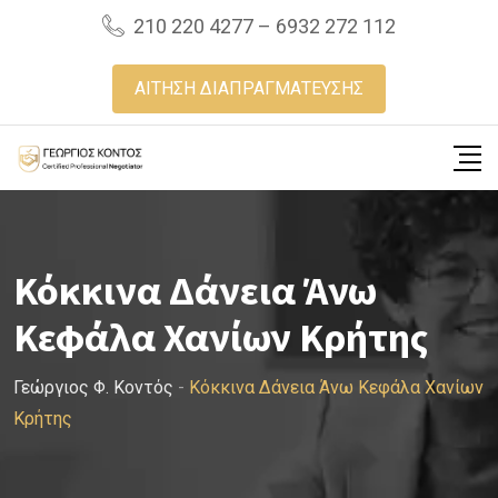
Skip
210 220 4277 – 6932 272 112
to
content
ΑΙΤΗΣΗ ΔΙΑΠΡΑΓΜΑΤΕΥΣΗΣ
Κόκκινα Δάνεια Άνω
Κεφάλα Χανίων Κρήτης
Γεώργιος Φ. Κοντός
-
Κόκκινα Δάνεια Άνω Κεφάλα Χανίων
Κρήτης