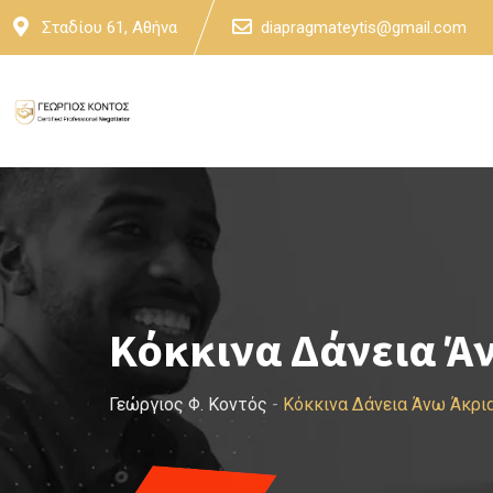
Skip
Σταδίου 61, Αθήνα
diapragmateytis@gmail.com
to
content
Κόκκινα Δάνεια Ά
Γεώργιος Φ. Κοντός
-
Κόκκινα Δάνεια Άνω Άκρι