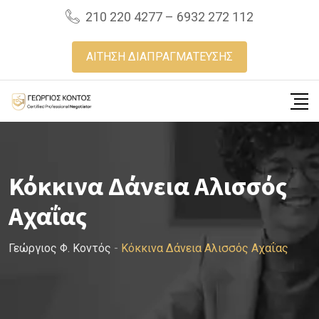
Skip
210 220 4277 – 6932 272 112
to
content
ΑΙΤΗΣΗ ΔΙΑΠΡΑΓΜΑΤΕΥΣΗΣ
Κόκκινα Δάνεια Αλισσός
Αχαΐας
Γεώργιος Φ. Κοντός
-
Κόκκινα Δάνεια Αλισσός Αχαΐας