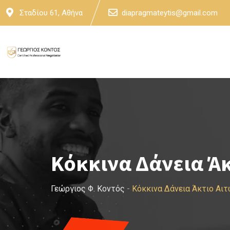
Skip
Σταδίου 61, Αθήνα
diapragmateytis@gmail.com
to
content
Κόκκινα Δάνεια Ά
Γεώργιος Φ. Κοντός
-
Κόκκινα Δάνεια Άκτιο Αι