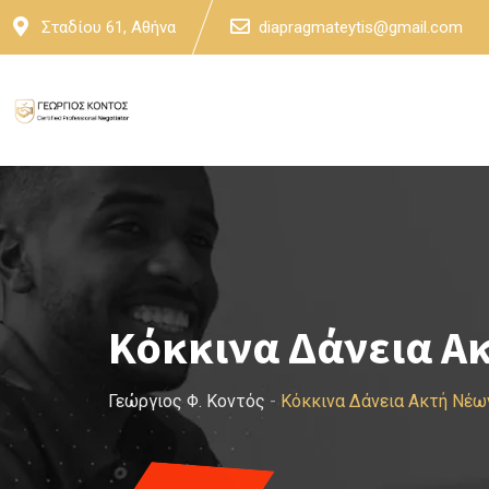
Skip
Σταδίου 61, Αθήνα
diapragmateytis@gmail.com
to
content
Κόκκινα Δάνεια Α
Γεώργιος Φ. Κοντός
-
Κόκκινα Δάνεια Ακτή Νέω